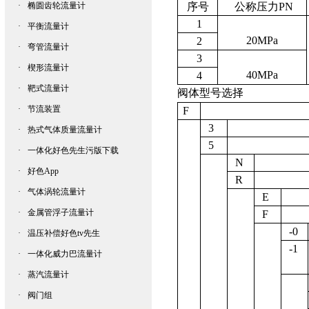
·
椭圆齿轮流量计
序号
公称压力
PN
1
·
平衡流量计
20MPa
2
·
弯管流量计
3
·
楔形流量计
40MPa
4
·
靶式流量计
阀体型号选择
·
节流装置
F
3
·
热式气体质量流量计
5
·
一体化好色先生污版下载
N
·
好色App
R
·
气体涡轮流量计
E
·
金属管浮子流量计
F
-0
·
温压补偿好色tv先生
-1
·
一体化威力巴流量计
·
蒸汽流量计
·
阀门组