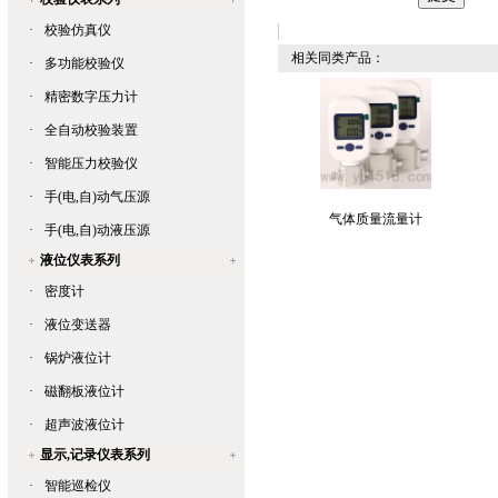
·
校验仿真仪
相关同类产品：
·
多功能校验仪
·
精密数字压力计
·
全自动校验装置
·
智能压力校验仪
·
手(电,自)动气压源
气体质量流量计
·
手(电,自)动液压源
液位仪表系列
·
密度计
·
液位变送器
·
锅炉液位计
·
磁翻板液位计
·
超声波液位计
显示,记录仪表系列
·
智能巡检仪