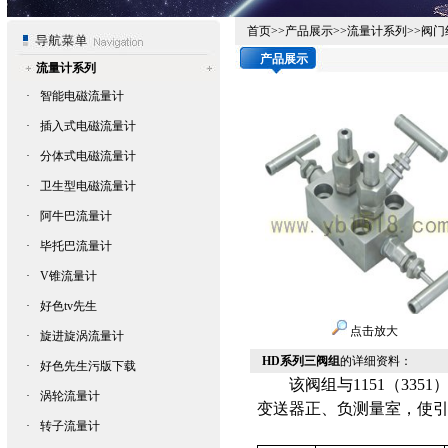
首页
>>
产品展示
>>
流量计系列
>>
阀门
产品展示
流量计系列
·
智能电磁流量计
·
插入式电磁流量计
·
分体式电磁流量计
·
卫生型电磁流量计
·
阿牛巴流量计
·
毕托巴流量计
·
V锥流量计
·
好色tv先生
点击放大
·
旋进旋涡流量计
HD系列三阀组
的详细资料：
·
好色先生污版下载
该阀组与1151（3351
·
涡轮流量计
变送器
正、负测量室
·
转子流量计