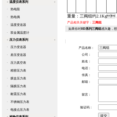
温度仪表系列
·
热电阻
重量：三阀组约
2.1Kg

·
热电偶
产品相关关键字：
三阀组
·
温度变送器
如果你对
HD系列三阀组
感兴趣
·
双金属温度计
压力仪表系列
·
压力变送器
产品名称：
公司：
·
差压变送器
姓名：
·
压力真空表
电话：
·
精密压力表
传真：
·
膜盒压力表
邮箱：
·
隔膜压力表
·
耐震压力表
留言：
·
不锈钢压力表
验证码：
·
电接点压力表
校验仪表系列