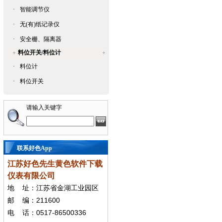
·
智能调节仪
·
无(有)纸记录仪
·
安全栅、隔离器
料位开关/料位计
·
料位计
·
料位开关
请输入关键字
联系好色App
江苏好色先生黄色软件下载
仪表有限公司
地
址：江苏省金湖工业园区
211600
邮
编：
0517-86500336
电
话：