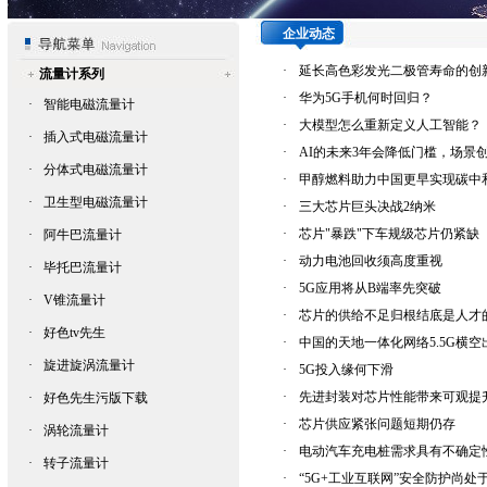
企业动态
·
延长高色彩发光二极管寿命的创
流量计系列
·
华为5G手机何时回归？
·
智能电磁流量计
·
大模型怎么重新定义人工智能？
·
插入式电磁流量计
·
AI的未来3年会降低门槛，场景
·
分体式电磁流量计
·
甲醇燃料助力中国更早实现碳中
·
卫生型电磁流量计
·
三大芯片巨头决战2纳米
·
芯片"暴跌"下车规级芯片仍紧缺
·
阿牛巴流量计
·
动力电池回收须高度重视
·
毕托巴流量计
·
5G应用将从B端率先突破
·
V锥流量计
·
芯片的供给不足归根结底是人才
·
好色tv先生
·
中国的天地一体化网络5.5G横空
·
旋进旋涡流量计
·
5G投入缘何下滑
·
先进封装对芯片性能带来可观提
·
好色先生污版下载
·
芯片供应紧张问题短期仍存
·
涡轮流量计
·
电动汽车充电桩需求具有不确定
·
转子流量计
·
“5G+工业互联网”安全防护尚处