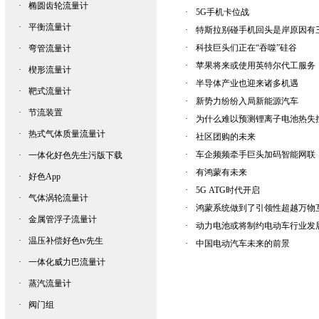
·
椭圆齿轮流量计
·
5G手机卡位战
·
平衡流量计
·
特斯拉别碰手机回头是岸原因有
·
科技巨头们正在“吞噬”硅谷
·
弯管流量计
·
苹果将来或使用英特尔代工服务
·
楔形流量计
·
半导体产业也迎来诸多机遇
·
靶式流量计
·
新势力纷纷入局新能源汽车
·
节流装置
·
为什么难以预测锂离子电池热失控
·
热式气体质量流量计
·
社区团购的未来
·
车企频频牵手巨头加码智能网联
·
一体化好色先生污版下载
·
有鸿蒙有未来
·
好色App
·
5G ATG时代开启
·
气体涡轮流量计
·
鸿蒙系统做到了引领性超越万物
·
金属管浮子流量计
·
动力电池或将制约电动车行业发
·
温压补偿好色tv先生
·
中国电动汽车未来的前景
·
一体化威力巴流量计
·
蒸汽流量计
·
阀门组