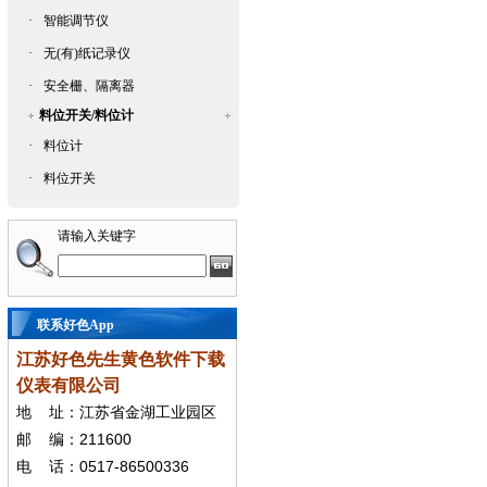
·
智能调节仪
·
无(有)纸记录仪
·
安全栅、隔离器
料位开关/料位计
·
料位计
·
料位开关
请输入关键字
联系好色App
江苏好色先生黄色软件下载
仪表有限公司
地
址：江苏省金湖工业园区
211600
邮
编：
0517-86500336
电
话：