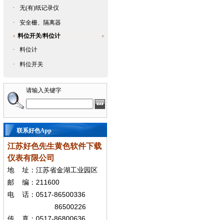
·
无(有)纸记录仪
·
安全栅、隔离器
料位开关/料位计
·
料位计
·
料位开关
请输入关键字
联系好色App
江苏好色先生黄色软件下载
仪表有限公司
地
址：江苏省金湖工业园区
211600
邮
编：
0517-86500336
电
话：
86500226
0517-86800636
传
真：