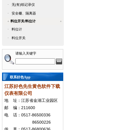
·
无(有)纸记录仪
·
安全栅、隔离器
料位开关/料位计
·
料位计
·
料位开关
请输入关键字
联系好色App
江苏好色先生黄色软件下载
仪表有限公司
地
址：江苏省金湖工业园区
211600
邮
编：
0517-86500336
电
话：
86500226
0517-86800636
传
真：