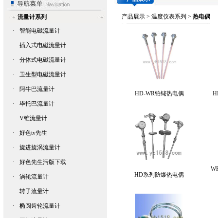
产品展示
>
温度仪表系列
>
热电偶
流量计系列
·
智能电磁流量计
·
插入式电磁流量计
·
分体式电磁流量计
·
卫生型电磁流量计
·
阿牛巴流量计
HD-WR铂铑热电偶
H
·
毕托巴流量计
·
V锥流量计
·
好色tv先生
·
旋进旋涡流量计
·
好色先生污版下载
WR
HD系列防爆热电偶
·
涡轮流量计
·
转子流量计
·
椭圆齿轮流量计