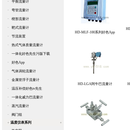
·
平衡流量计
·
弯管流量计
·
楔形流量计
·
靶式流量计
H
HD-MLF-100系列好色App
·
节流装置
·
热式气体质量流量计
·
一体化好色先生污版下载
·
好色App
·
气体涡轮流量计
·
金属管浮子流量计
HD-LGA阿牛巴流量计
·
温压补偿好色tv先生
·
一体化威力巴流量计
·
蒸汽流量计
·
阀门组
温度仪表系列