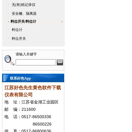
·
无(有)纸记录仪
·
安全栅、隔离器
料位开关/料位计
·
料位计
·
料位开关
请输入关键字
联系好色App
江苏好色先生黄色软件下载
仪表有限公司
地
址：江苏省金湖工业园区
211600
邮
编：
0517-86500336
电
话：
86500226
0517-86800636
传
真：