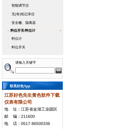
·
智能调节仪
·
无(有)纸记录仪
·
安全栅、隔离器
料位开关/料位计
·
料位计
·
料位开关
请输入关键字
联系好色App
江苏好色先生黄色软件下载
仪表有限公司
地
址：江苏省金湖工业园区
211600
邮
编：
0517-86500336
电
话：