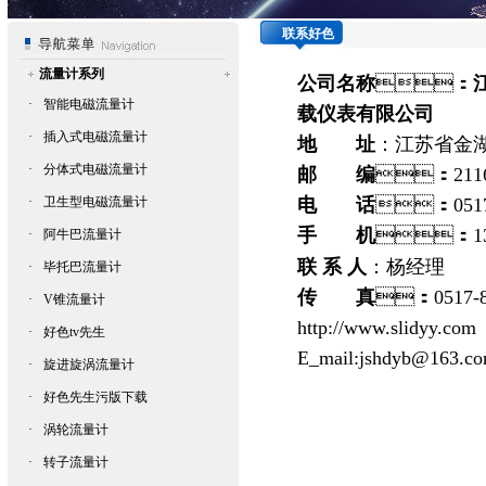
联系好色
App
流量计系列
公司名称
：
·
智能电磁流量计
载仪表有限公司
·
插入式电磁流量计
地 址
：
江苏省金
·
分体式电磁流量计
邮 编
：
211
·
卫生型电磁流量计
电 话
：
051
手 机
：
1
·
阿牛巴流量计
联 系 人
：杨
经理
·
毕托巴流量计
传 真
：
0517-
·
V锥流量计
http://www.slidyy.com
·
好色tv先生
E_mail:
jshdyb@163.c
·
旋进旋涡流量计
·
好色先生污版下载
·
涡轮流量计
·
转子流量计