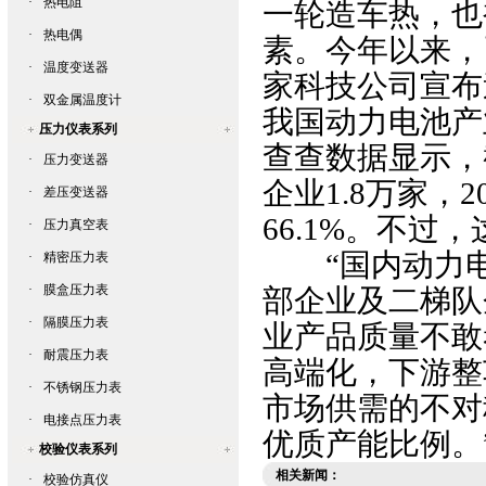
·
热电阻
一轮造车热
·
热电偶
素。今年以来
·
温度变送器
家科技公司宣布造车
·
双金属温度计
我国动力电池产
压力仪表系列
查查数据显示，
·
压力变送器
企业1.8万家
·
差压变送器
66.1%。不过
·
压力真空表
“国内动力电池企
·
精密压力表
·
膜盒压力表
部企业及二梯队
·
隔膜压力表
业产品质量不敢恭
·
耐震压力表
高端化，下游
·
不锈钢压力表
市场供需的不对称
·
电接点压力表
优质产能比例
校验仪表系列
相关新闻：
·
校验仿真仪