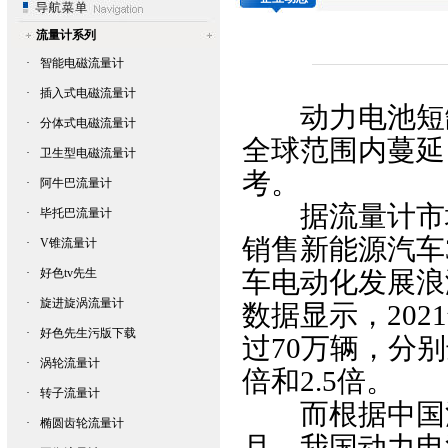
流量计系列
·
智能电磁流量计
·
插入式电磁流量计
动力电池短缺问题
·
分体式电磁流量计
全球范围内蔓延
·
卫生型电磁流量计
考。
·
阿牛巴流量计
据
流量计
市
·
毕托巴流量计
销售新能源汽车32
·
V锥流量计
·
好色tv先生
车电动化发展浪
·
旋进旋涡流量计
数据显示，2
·
好色先生污版下载
过70万辆，分别
·
涡轮流量计
倍和2.5倍。
·
转子流量计
而根据中国汽车
·
椭圆齿轮流量计
月，我国