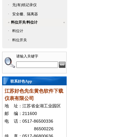
·
无(有)纸记录仪
·
安全栅、隔离器
料位开关/料位计
·
料位计
·
料位开关
请输入关键字
联系好色App
江苏好色先生黄色软件下载
仪表有限公司
地
址：江苏省金湖工业园区
211600
邮
编：
0517-86500336
电
话：
86500226
0517-86800636
传
真：