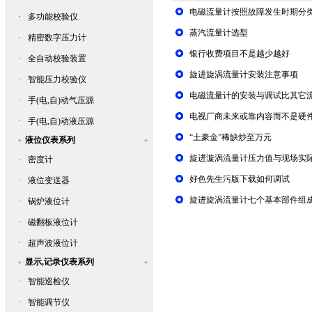
电磁流量计按照故障发生时期分
·
多功能校验仪
蒸汽流量计选型
·
精密数字压力计
银行收费项目不是越少越好
·
全自动校验装置
旋进旋涡流量计安装注意事项
·
智能压力校验仪
电磁流量计的安装与调试比其它
·
手(电,自)动气压源
电视厂商未来或靠内容而不是硬
·
手(电,自)动液压源
“土豪金”稀缺炒至万元
液位仪表系列
旋进漩涡流量计压力值与现场实
·
密度计
好色先生污版下载如何调试
·
液位变送器
旋进旋涡流量计七个基本部件组
·
锅炉液位计
·
磁翻板液位计
·
超声波液位计
显示,记录仪表系列
·
智能巡检仪
·
智能调节仪