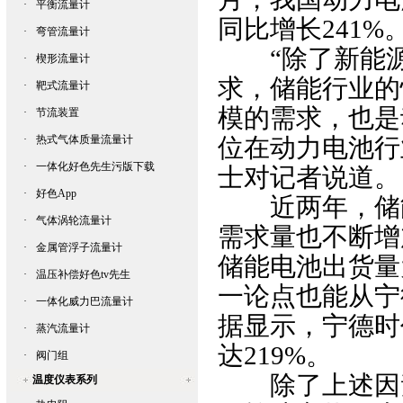
·
平衡流量计
同比增长241%
·
弯管流量计
“除了新能源
·
楔形流量计
求，储能
·
靶式流量计
模的需求，
·
节流装置
·
热式气体质量流量计
位在动力电池行
·
一体化好色先生污版下载
士对记者说道。
·
好色App
近两年，
·
气体涡轮流量计
需求量也不断增加。
·
金属管浮子流量计
储能电池出货量为
·
温压补偿好色tv先生
一论点也能从宁德
·
一体化威力巴流量计
据显示，
·
蒸汽流量计
达219%。
·
阀门组
除了上述因素外
温度仪表系列