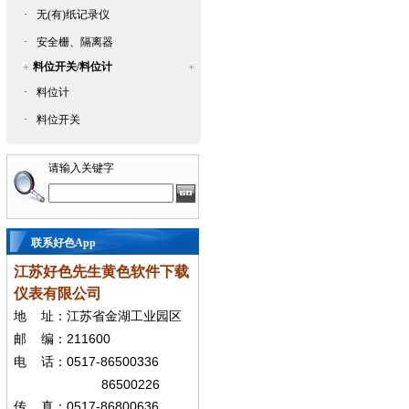
·
无(有)纸记录仪
·
安全栅、隔离器
料位开关/料位计
·
料位计
·
料位开关
请输入关键字
联系好色App
江苏好色先生黄色软件下载
仪表有限公司
地
址：江苏省金湖工业园区
211600
邮
编：
0517-86500336
电
话：
86500226
0517-86800636
传
真：