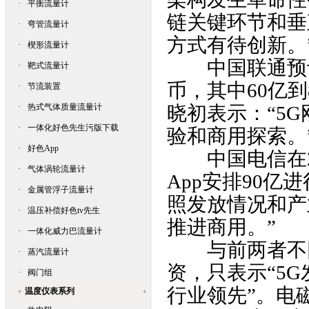
·
平衡流量计
链关键环节和垂直领
·
弯管流量计
方式有待创新。
·
楔形流量计
中国联通预计
·
靶式流量计
币，其中60亿
·
节流装置
·
热式气体质量流量计
晓初表示：
·
一体化好色先生污版下载
验和商用探索。
·
好色App
中国电信在201
·
气体涡轮流量计
App安排90亿进行
·
金属管浮子流量计
照发放情况和产
·
温压补偿好色tv先生
推进商用。”
·
一体化威力巴流量计
与前两者不同
·
蒸汽流量计
资，只表
·
阀门组
行业领先”。
电
温度仪表系列