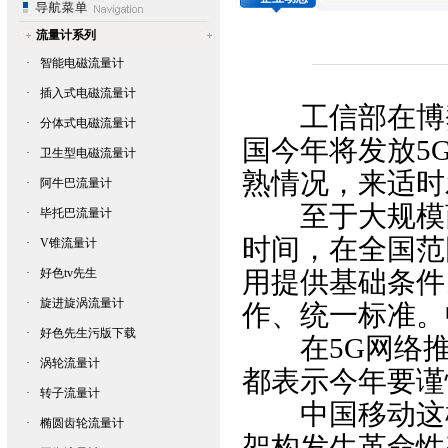
流量计系列
·
智能电磁流量计
·
插入式电磁流量计
工信部在博鳌亚
·
分体式电磁流量计
国今年将发放5G牌
·
卫生型电磁流量计
熟情况，来适
·
阿牛巴流量计
至于大规模商用方
·
毕托巴流量计
时间，在全
·
V锥流量计
·
好色tv先生
用提供基础条件
·
旋进旋涡流量计
作、统一标准
·
好色先生污版下载
在5G网络推进
·
涡轮流量计
都表示今年要谨慎投
·
转子流量计
中国移动这样描
·
椭圆齿轮流量计
架构发生革命性变