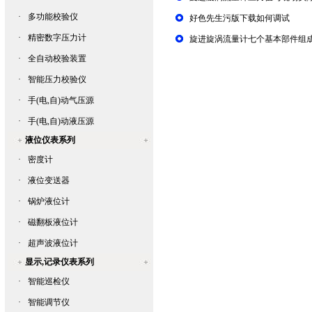
·
多功能校验仪
好色先生污版下载如何调试
·
精密数字压力计
旋进旋涡流量计七个基本部件组
·
全自动校验装置
·
智能压力校验仪
·
手(电,自)动气压源
·
手(电,自)动液压源
液位仪表系列
·
密度计
·
液位变送器
·
锅炉液位计
·
磁翻板液位计
·
超声波液位计
显示,记录仪表系列
·
智能巡检仪
·
智能调节仪