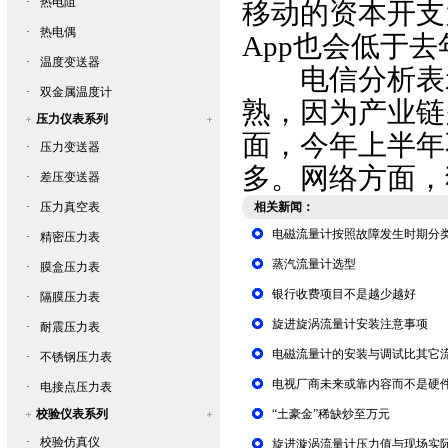
·
热电阻
移动的资本开支为1
·
热电偶
App也会低于去年
·
温度变送器
电信分析表示
·
双金属温度计
熟，因为产
压力仪表系列
面，今年上半年
·
压力变送器
多。网络方面
·
差压变送器
·
压力真空表
相关新闻：
电磁流量计按照故障发生时期分
·
精密压力表
蒸汽流量计选型
·
膜盒压力表
银行收费项目不是越少越好
·
隔膜压力表
旋进旋涡流量计安装注意事项
·
耐震压力表
电磁流量计的安装与调试比其它
·
不锈钢压力表
电视厂商未来或靠内容而不是硬
·
电接点压力表
校验仪表系列
“土豪金”稀缺炒至万元
·
校验仿真仪
旋进漩涡流量计压力值与现场实