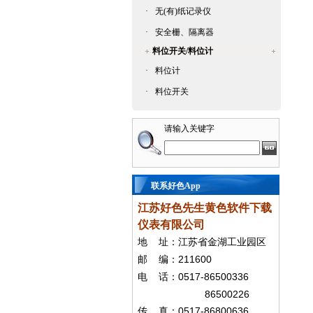
·
无(有)纸记录仪
·
安全栅、隔离器
料位开关/料位计
·
料位计
·
料位开关
请输入关键字
联系好色App
江苏好色先生黄色软件下载
仪表有限公司
地
址：江苏省金湖工业园区
211600
邮
编：
0517-86500336
电
话：
86500226
0517-86800636
传
真：