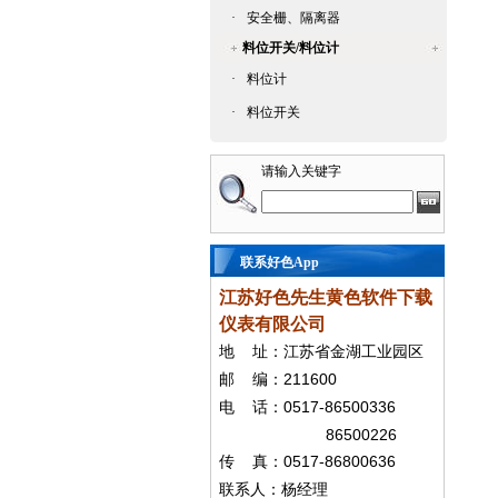
·
安全栅、隔离器
料位开关/料位计
·
料位计
·
料位开关
请输入关键字
联系好色App
江苏好色先生黄色软件下载
仪表有限公司
地
址：江苏省金湖工业园区
211600
邮
编：
0517-86500336
电
话：
86500226
0517-86800636
传
真：
联系人：杨经
理