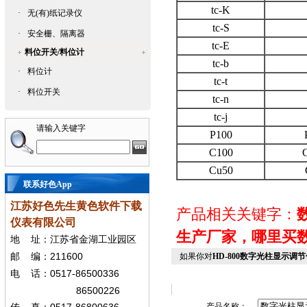
tc-K
·
无(有)纸记录仪
tc-S
·
安全栅、隔离器
tc-E
料位开关/料位计
tc-b
·
料位计
tc-t
·
料位开关
tc-n
tc-j
请输入关键字
P100
C100
Cu50
联系好色App
江苏好色先生黄色软件下载
产品相关关键字：
仪表有限公司
生产厂家，哪
地
址：江苏省金湖工业园区
211600
邮
编：
如果你对
HD-800数字光柱显示调节
0517-86500336
电
话：
86500226
产品名称：