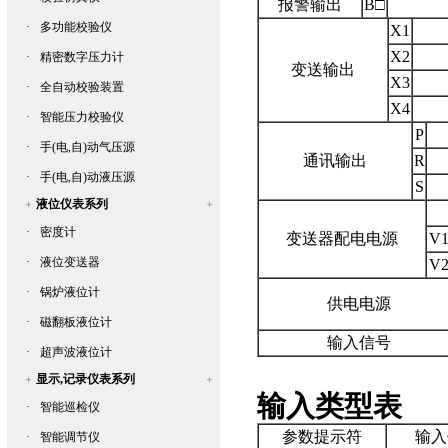
报警输出
B□
·
多功能校验仪
X1
X2
·
精密数字压力计
变送输出
X3
·
全自动校验装置
X4
·
智能压力校验仪
P
·
手(电,自)动气压源
通讯输出
R
·
手(电,自)动液压源
S
液位仪表系列
·
密度计
变送器配电电源
V1
·
液位变送器
V2
·
锅炉液位计
供电电源
·
磁翻板液位计
输入信号
·
超声波液位计
显示,记录仪表系列
输入类型表
·
智能巡检仪
参数提示符
输入
·
智能调节仪