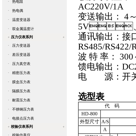
·
热电阻
AC220V/1A
·
热电偶
变送输出： 
·
温度变送器
5V、0～
·
双金属温度计
通讯输出
压力仪表系列
RS485/RS422/
·
压力变送器
波 特 率
：
30
·
差压变送器
·
压力真空表
馈电输出：DC
·
精密压力表
电 源：开关
·
膜盒压力表
·
隔膜压力表
选型表
·
耐震压力表
代 码
·
不锈钢压力表
HD-800
·
电接点压力表
外型尺寸
A/S
校验仪表系列
A
·
校验仿真仪