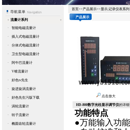
首页
>>
产品展示
>>
显示,记录仪表系列
产品展示
流量计系列
·
智能电磁流量计
·
插入式电磁流量计
·
分体式电磁流量计
·
卫生型电磁流量计
·
阿牛巴流量计
·
V锥流量计
·
好色tv先生
·
旋进旋涡流量计
点击放大
·
好色先生污版下载
HD-800数字光柱显示调节仪
的详细资
·
涡轮流量计
功能特点
·
转子流量计
●万能输入功
·
椭圆齿轮流量计