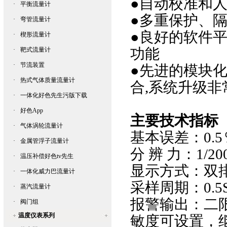
●自动校准和
·
平衡流量计
●多重保护
·
弯管流量计
●良好的软件平台
·
楔形流量计
功能
·
靶式流量计
·
节流装置
●先进的模块化
·
热式气体质量流量计
合,系统升级非
·
一体化好色先生污版下载
·
好色App
主要技术指标
·
气体涡轮流量计
基本误差：0.
·
金属管浮子流量计
分 辨 力：1/2
·
温压补偿好色tv先生
显示方式
·
一体化威力巴流量计
采样周期：0.5
·
蒸汽流量计
报警输出：二
·
阀门组
温度仪表系列
敏度可设置