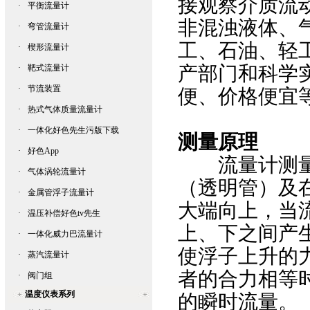
接观察介质流动状
·
平衡流量计
非混浊液体
·
弯管流量计
工、石油
·
楔形流量计
产部门和科学实验
·
靶式流量计
·
节流装置
便、价格便
·
热式气体质量流量计
·
一体化好色先生污版下载
测量原理
·
好色App
流量计测量
·
气体涡轮流量计
（透明管）及在
·
金属管浮子流量计
大端向上，
·
温压补偿好色tv先生
上、下之间
·
一体化威力巴流量计
使浮子上升的力
·
蒸汽流量计
者的合力相等时
·
阀门组
温度仪表系列
的瞬时流量。