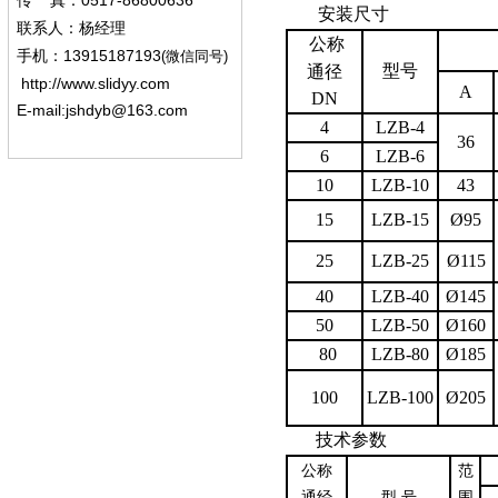
0517-86800636
传
真：
安装尺
联系人：杨经
理
公称
13915187193
手机
：
(微信同号)
型号
通径
http://www.slidyy.com
A
DN
E-mail:
jshdyb@163.com
4
LZB-4
36
6
LZB-6
10
LZB-10
43
15
LZB-15
Ø95
25
LZB-25
Ø115
40
LZB-40
Ø145
50
LZB-50
Ø160
80
LZB-80
Ø185
100
LZB-100
Ø205
技术参数
公称
范
通经
型 号
围