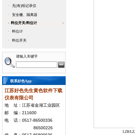
·
无(有)纸记录仪
·
安全栅、隔离器
料位开关/料位计
·
料位计
·
料位开关
请输入关键字
联系好色App
江苏好色先生黄色软件下载
仪表有限公司
地
址：江苏省金湖工业园区
211600
邮
编：
0517-86500336
电
话：
86500226
LZB/LZ