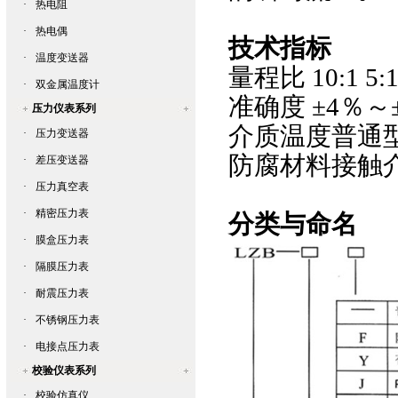
·
热电阻
·
热电偶
技术指标
·
温度变送器
量程比 10:1 5:
·
双金属温度计
准确度 ±4％～±
压力仪表系列
介质温度普通型4
·
压力变送器
防腐材料接触介
·
差压变送器
·
压力真空表
·
精密压力表
分类与命名
·
膜盒压力表
·
隔膜压力表
·
耐震压力表
·
不锈钢压力表
·
电接点压力表
校验仪表系列
·
校验仿真仪