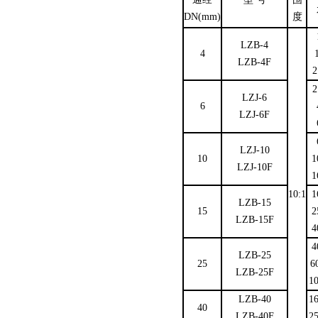
DN(mm)
度
LZB-4
4
LZB-4F
2
2
LZJ-6
6
LZJ-6F
LZJ-10
10
1
LZJ-10F
1
10:1
1
LZB-15
15
2
LZB-15F
4
4
LZB-25
25
6
LZB-25F
1
LZB-40
1
40
LZB-40F
2