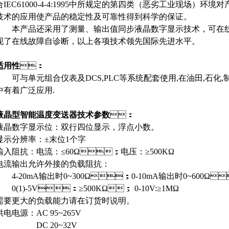
合IEC61000-4-4:1995中所规定的第四类（恶劣工业现场）环境
技术的应用使产品的稳定性及可靠性得到科学的保证。
本产品还采用了测量、输出值同步液晶数字显示技术，可在线观
现了在线故障自诊断，以上各项技术领先国际先进水平。
适用性
：
可与单元组合仪表及DCS,PLC等系统配套使用,在油田,石化,
中有着广泛应用.
液晶型智能温度变送器
技术参数
：
液晶数字显示位：双行四位显示，浮点小数。
显示分辨率：±末位1个字
输入阻抗：电流：≤60Ω；电压：≥500KΩ
电流输出允许外接的负载阻抗：
4-20mA输出时0~300Ω；0-10mA输出时0~600Ω
0(1)-5V：≥500KΩ； 0-10V:≥1MΩ
需要更大的负载能力请在订货时说明。
电电源：AC 95~265V
DC 20~32V