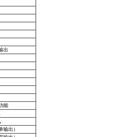
输出
功能
讯
讯
单输出）