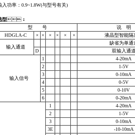
输入功率：0.9~1.8W(与型号有关)
选型
：
型 号
说 明
HDGLA-C
×
×
×
×
×
×
液晶型智能隔
缺省为单通
输入通道
D
双输入通
1
4-20mA
2
1-5V
3
0-10mA
输入信号
4
0-5V
5
0-10V
6
0-20mA
1
4-20mA
2
1-5V
3
0-10mA
3E
-10-10mA