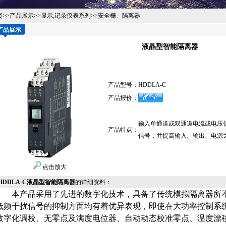
页
>>
产品展示
>>
显示,记录仪表系列
>>
安全栅、隔离器
产品展示
液晶型智能隔离器
产品型号：
HDDLA-C
产品报价：
输入单通道或双通道电流或电压信
产品特点：
信号，并提高输入、输出、电源
点击放大
HDDLA-C液晶型智能隔离器
的详细资料：
本产品采用了先进的数字化技术，具备了传统模拟隔离器所不具备的
低频干扰信号的抑制方面均有着优异表现，即使在大功率控制系统
数字化调校、无零点及满度电位器、自动动态校准零点、温度漂