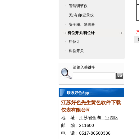
·
智能调节仪
·
无(有)纸记录仪
·
安全栅、隔离器
产
料位开关/料位计
如
·
料位计
·
料位开关
请输入关键字
联系好色App
江苏好色先生黄色软件下载
仪表有限公司
地
址：江苏省金湖工业园区
211600
邮
编：
0517-86500336
电
话：