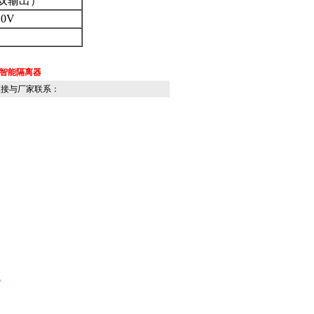
双输出）
0V
型智能隔离器
直接与厂家联系：
*