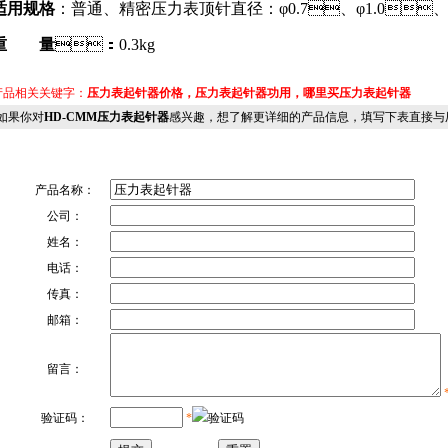
适用规格
：普通、精密压力表顶针直径：φ0.7、φ1.0、
重 量
：0.3kg
品相关关键字：
压力表起针器价格，压力表起针器功用，哪里买压力表起针器
果你对
HD-CMM压力表起针器
感兴趣，想了解更详细的产品信息，填写下表直接与厂
产品名称：
公司：
姓名：
电话：
传真：
邮箱：
留言：
验证码：
*