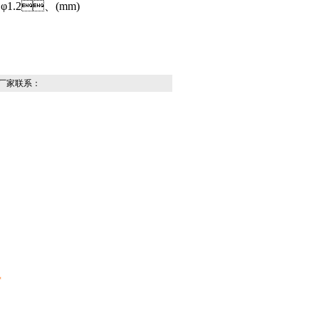
φ1.2、(mm)
家联系：
*