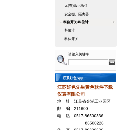
·
无(有)纸记录仪
·
安全栅、隔离器
料位开关/料位计
·
料位计
·
料位开关
请输入关键字
联系好色App
江苏好色先生黄色软件下载
仪表有限公司
地
址：江苏省金湖工业园区
211600
邮
编：
0517-86500336
电
话：
86500226