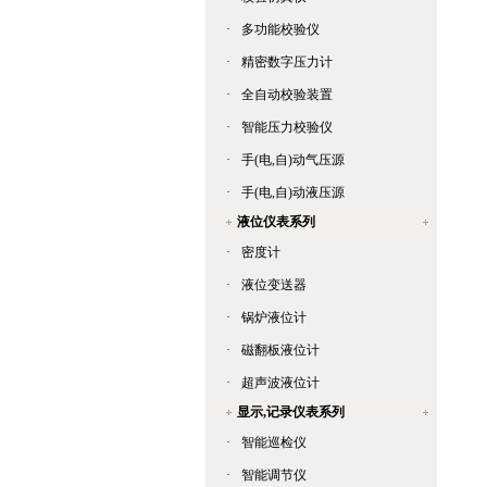
·
多功能校验仪
·
精密数字压力计
·
全自动校验装置
·
智能压力校验仪
·
手(电,自)动气压源
·
手(电,自)动液压源
液位仪表系列
·
密度计
·
液位变送器
·
锅炉液位计
·
磁翻板液位计
·
超声波液位计
显示,记录仪表系列
·
智能巡检仪
·
智能调节仪