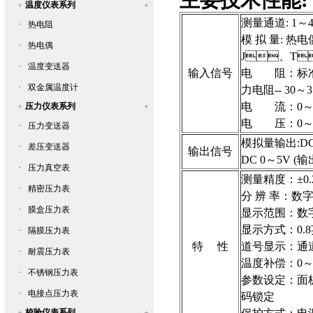
主要技术性能:
温度仪表系列
测量通道: 1
·
热电阻
模 拟 量:
热电
·
热电偶
J、T
·
温度变送器
输入信号
电 阻：标
·
双金属温度计
力电阻-- 30～
电 流：0～
压力仪表系列
电 压
·
压力变送器
模拟量输出:DC 
·
差压变送器
输出信号
DC 0～5V (输
·
压力真空表
测量精度：±
·
精密压力表
分 辨 率
：
数字
·
膜盒压力表
显示范围
：
数字
显示方式
：
0
·
隔膜压力表
特 性
道号显示
：
通
·
耐震压力表
温度补偿
：
0
·
不锈钢压力表
参数设定
：
面
·
电接点压力表
码锁定
校验仪表系列