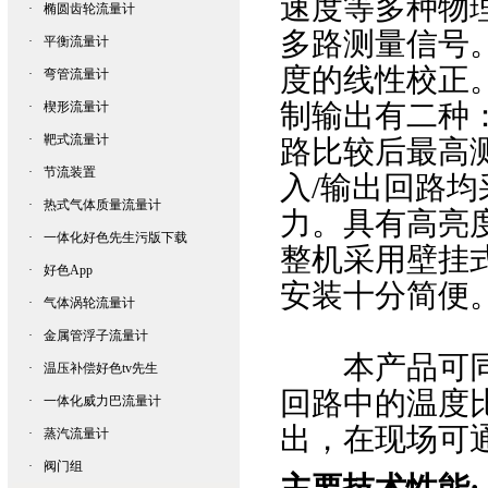
速度等多种物理
·
椭圆齿轮流量计
多路测量信号
·
平衡流量计
度的线性校正
·
弯管流量计
制输出有二种
·
楔形流量计
·
靶式流量计
路比较后最高测量
·
节流装置
入/输出回路均
·
热式气体质量流量计
力。具有高亮
·
一体化好色先生污版下载
整机采用壁挂式结
·
好色App
安装十分简便
·
气体涡轮流量计
·
金属管浮子流量计
本产品可同时
·
温压补偿好色tv先生
回路中的温度比
·
一体化威力巴流量计
出，在现
·
蒸汽流量计
·
阀门组