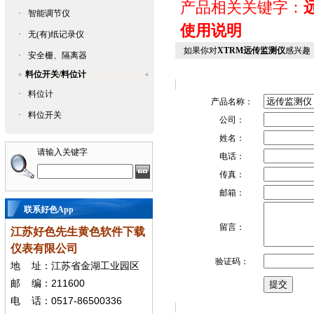
产品相关关键字：
·
智能调节仪
使用说明
·
无(有)纸记录仪
如果你对
XTRM远传监测仪
感兴趣
·
安全栅、隔离器
料位开关/料位计
·
料位计
产品名称：
·
料位开关
公司：
姓名：
请输入关键字
电话：
传真：
邮箱：
联系好色App
留言：
江苏好色先生黄色软件下载
仪表有限公司
验证码：
地
址：江苏省金湖工业园区
211600
邮
编：
0517-86500336
电
话：