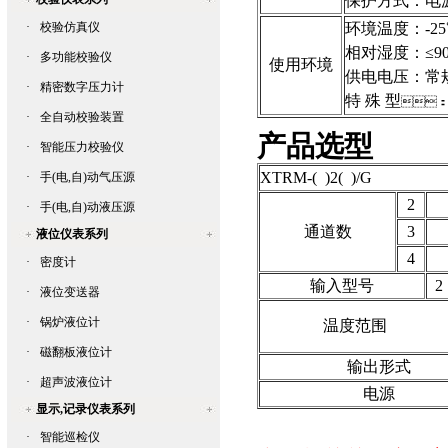
保护方式
：
电
·
校验仿真仪
环境温度
：
-2
相对湿度
：
≤
·
多功能校验仪
使用环境
供电电压
：
常规
·
精密数字压力计
特 殊 型

·
全自动校验装置
产品选型
·
智能压力校验仪
XTRM-( )2( )/G
·
手(电,自)动气压源
2
·
手(电,自)动液压源
通道数
3
液位仪表系列
4
·
密度计
输入型号
2
·
液位变送器
·
锅炉液位计
温度范围
·
磁翻板液位计
输出形式
·
超声波液位计
电源
显示,记录仪表系列
·
智能巡检仪