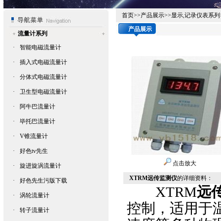
首页
>>
产品展示
>>
显示,记录仪表系列
产品展示
流量计系列
·
智能电磁流量计
·
插入式电磁流量计
·
分体式电磁流量计
·
卫生型电磁流量计
·
阿牛巴流量计
·
毕托巴流量计
·
V锥流量计
·
好色tv先生
点击放大
·
旋进旋涡流量计
XTRM远传监测仪
的详细资料：
·
好色先生污版下载
XTRM
远
·
涡轮流量计
控制，适用于温度
·
转子流量计