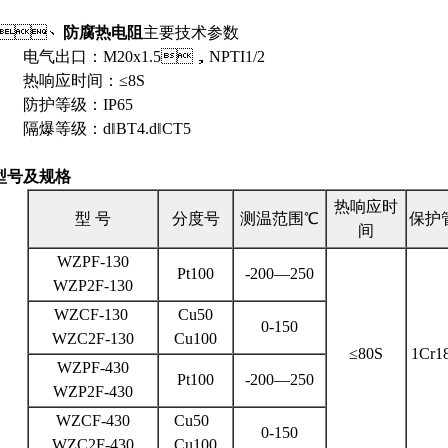
2、
防腐热电阻
主要技术参数
电气出口：M20x1.5，NPTI1/2
热响应时间：≤8S
防护等级：IP65
隔爆等级：d‖BT4.d‖CT5
型号及规格
热响应时
型 号
分度号
测温范围℃
保护
间
WZPF-130
Pt100
-200—250
WZP2F-130
WZCF-130
Cu50
0-150
WZC2F-130
Cu100
≤80S
1Cr1
WZPF-430
Pt100
-200—250
WZP2F-430
WZCF-430
Cu50
0-150
WZC2F-430
Cu100