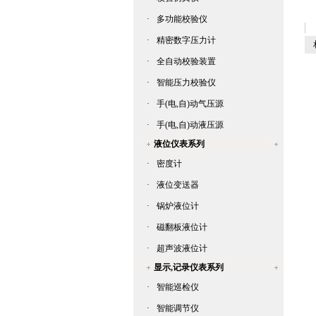
·
多功能校验仪
·
精密数字压力计
相
·
全自动校验装置
·
智能压力校验仪
·
手(电,自)动气压源
·
手(电,自)动液压源
液位仪表系列
·
密度计
·
液位变送器
·
锅炉液位计
·
磁翻板液位计
·
超声波液位计
显示,记录仪表系列
·
智能巡检仪
·
智能调节仪