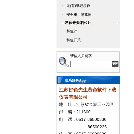
·
无(有)纸记录仪
·
安全栅、隔离器
料位开关/料位计
·
料位计
·
料位开关
请输入关键字
联系好色App
江苏好色先生黄色软件下载
仪表有限公司
地
址：江苏省金湖工业园区
211600
邮
编：
0517-86500336
电
话：
86500226