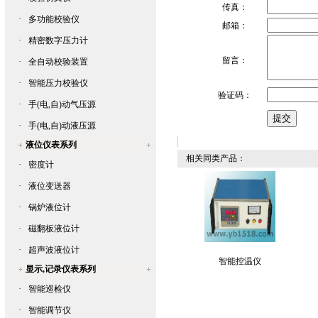
传真：
·
多功能校验仪
邮箱：
·
精密数字压力计
留言：
·
全自动校验装置
·
智能压力校验仪
验证码：
·
手(电,自)动气压源
·
手(电,自)动液压源
液位仪表系列
相关同类产品：
·
密度计
·
液位变送器
·
锅炉液位计
·
磁翻板液位计
·
超声波液位计
智能控温仪
显示,记录仪表系列
·
智能巡检仪
·
智能调节仪