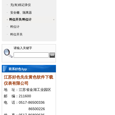
·
无(有)纸记录仪
·
安全栅、隔离器
料位开关/料位计
·
料位计
·
料位开关
请输入关键字
联系好色App
江苏好色先生黄色软件下载
仪表有限公司
地
址：江苏省金湖工业园区
211600
邮
编：
0517-86500336
电
话：
86500226