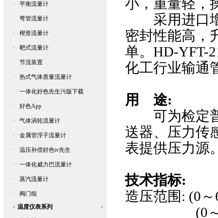
小，重量轻，
·
平衡流量计
采用进口增压泵
·
弯管流量计
密封性能高，
·
楔形流量计
单。HD-YFT
·
靶式流量计
·
节流装置
化工行业输通管道专
·
热式气体质量流量计
·
一体化好色先生污版下载
用 途:
·
好色App
可为检定
·
气体涡轮流量计
送器
、压力
·
金属管浮子流量计
表提供压力源
·
温压补偿好色tv先生
·
一体化威力巴流量计
技术指标:
·
蒸汽流量计
造压范围: (0～
·
阀门组
温度仪表系列
(0～40)MP