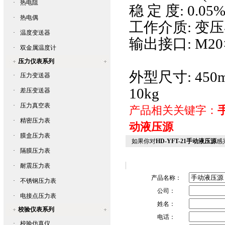
·
热电阻
稳 定 度: 0.05%
·
热电偶
工作介质:
·
温度变送器
输出接口: M20
·
双金属温度计
压力仪表系列
外型尺寸: 45
·
压力变送器
10kg
·
差压变送器
·
压力真空表
产品相关关键字：
·
精密压力表
动液压源
·
膜盒压力表
如果你对
HD-YFT-21手动液压源
感
·
隔膜压力表
·
耐震压力表
产品名称：
·
不锈钢压力表
公司：
·
电接点压力表
姓名：
校验仪表系列
电话：
·
校验仿真仪