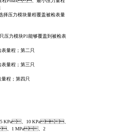
力量程Pmax、最小压力量程
；
算要选择压力模块量程覆盖被检表量
。第一只压力模块P1能够覆盖到被检表
表量程；第二只
表量程；第三只
程；第四只
、5 KPa、10 KPa、
、1 MPa、2