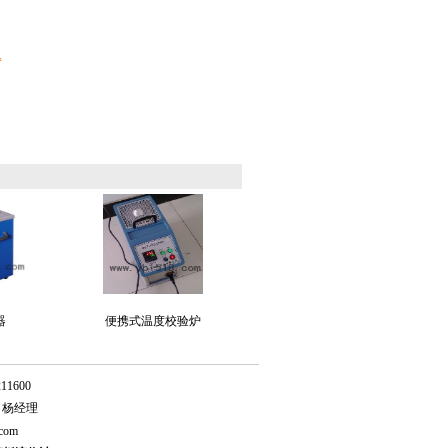
*
器
便携式温度校验炉
211600
：杨经理
.com