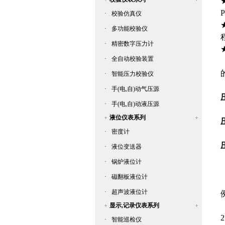
·
校验仿真仪
·
多功能校验仪
程
·
精密数字压力计
·
全自动校验装置
·
智能压力校验仪
·
手(电,自)动气压源
·
手(电,自)动液压源
液位仪表系列
·
密度计
·
液位变送器
·
锅炉液位计
·
磁翻板液位计
·
超声波液位计
例
显示,记录仪表系列
·
智能巡检仪