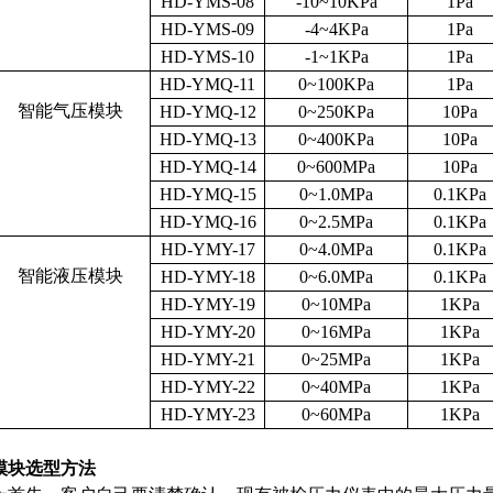
HD-YMS-08
-10~10KPa
1Pa
HD-YMS-09
-4~4KPa
1Pa
HD-YMS-10
-1~1KPa
1Pa
HD-YMQ-11
0~100KPa
1Pa
智能气压模块
HD-YMQ-12
0~250KPa
10Pa
HD-YMQ-13
0~400KPa
10Pa
HD-YMQ-14
0~600MPa
10Pa
HD-YMQ-15
0~1.0MPa
0.1KPa
HD-YMQ-16
0~2.5MPa
0.1KPa
HD-YMY-17
0~4.0MPa
0.1KPa
智能液压模块
HD-YMY-18
0~6.0MPa
0.1KPa
HD-YMY-19
0~10MPa
1KPa
HD-YMY-20
0~16MPa
1KPa
HD-YMY-21
0~25MPa
1KPa
HD-YMY-22
0~40MPa
1KPa
HD-YMY-23
0~60MPa
1KPa
模块选型方法