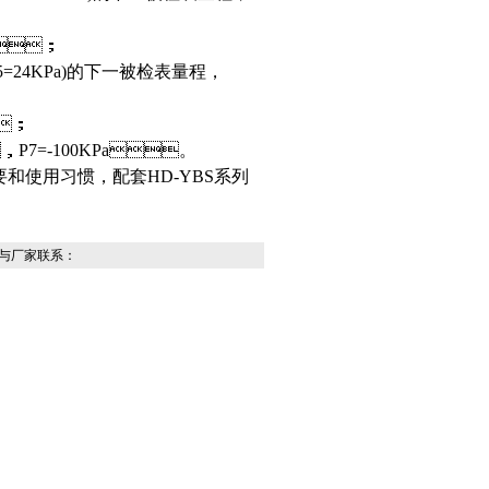
；
.5=24KPa)的下一被检表量程，
；
P7=-100KPa。
使用习惯，配套
HD-YBS系列
与厂家联系：