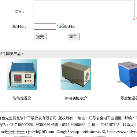
留言：
验证码：
*
关同类产品：
智能控温仪
热电偶检定炉
零度恒温
好色先生黄色软件下载仪表有限公司
版权所有
地址：江苏省金湖工业园区
邮编：
：
0517-86500226 86500336
传真：
0517-86800636
手机：
13915187193
联系人
ail
：
jshdyb
@163.com
GoogleSitemap
baidusitemap
网址:
http://www.slidyy