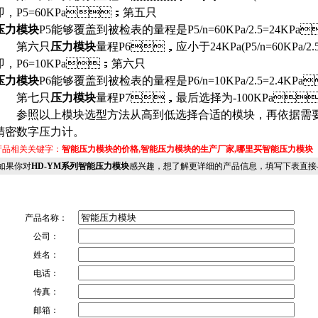
即，P5=60KPa；第五只
压力模块
P5能够覆盖到被检表的量程是P5/n=60KPa/2.5=24KPa
第六只
压力模块
量程P6，应小于24KPa(P5/n=60KPa/2
即，P6=10KPa；第六只
压力模块
P6能够覆盖到被检表的量程是P6/n=10KPa/2.5=2.4KPa
第七只
压力模块
量程P7，最后选择为-100KPa，
参照以上模块选型方法从高到低选择合适的模块，再依据需要和
精密数字压力计
。
品相关关键字：
智能压力模块的价格,智能压力模块的生产厂家,哪里买智能压力模块
果你对
HD-YM系列智能压力模块
感兴趣，想了解更详细的产品信息，填写下表直接
产品名称：
公司：
姓名：
电话：
传真：
邮箱：