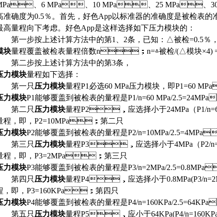
MPa、6 MPa、10 MPa、25 MPa、3
高准确度为0.5％。首先，好色App以标准器的准确度是被检表的准确度
最高量程向下考虑。好色App是这样选择如下压力模块的：
第一步按上述计算方法中的第1、2条，已知：△被检=0.5％
模块
量程覆盖被检表量程倍数n；n=△被检/(△模块×4) =0.5％/(0
第二步按上述计算方法中的第3条，
压力模块
量程如下选择：
第一只
压力模块
量程P1必选60 MPa压力模块，即P1=60 M
压力模块
P1能够覆盖到被检表的量程是P1/n=60 MPa/2.5=24MP
第二只
压力模块
量程P2，应选择小于24MPa（P1/n=6
量程，即，P2=10MPa；第二只
压力模块
P2能够覆盖到被检表的量程是P2/n=10MPa/2.5=4MPa
第三只
压力模块
量程P3，应选择小于4MPa（P2/n=1
量程，即，P3=2MPa；第三只
压力模块
P3能够覆盖到被检表的量程是P3/n=2MPa/2.5=0.8MPa
第四只
压力模块
量程P4，应选择小于0.8MPa(P3/n=2M
程，即，P3=160KPa；第四只
压力模块
P4能够覆盖到被检表的量程是P4/n=160KPa/2.5=64KP
第五只
压力模块
量程P5，应小于64KPa(P4/n=160KPa/