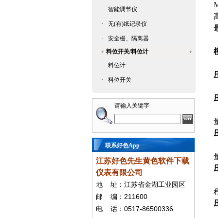
·
智能调节仪
·
无(有)纸记录仪
·
安全栅、隔离器
料位开关/料位计
·
料位计
·
料位开关
请输入关键字
联系好色App
江苏好色先生黄色软件下载
仪表有限公司
地
址：江苏省金湖工业园区
211600
邮
编：
0517-86500336
电
话：