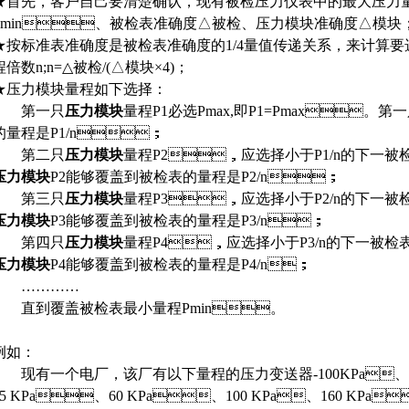
★首先，客户自己要清楚确认，现有被检压力仪表中的最大压
Pmin、被检表准确度△被检、压力模块准确度△模块
★按标准表准确度是被检表准确度的1/4量值传递关系，来计
倍数n;n=△被检/(△模块×4)；
★压力模块量程如下选择：
第一只
压力模块
量程P1必选Pmax,即P1=Pmax
的量程是P1/n；
第二只
压力模块
量程P2，应选择小于P1/n的下一被检
压力模块
P2能够覆盖到被检表的量程是P2/n；
第三只
压力模块
量程P3，应选择小于P2/n的下一被检
压力模块
P3能够覆盖到被检表的量程是P3/n；
第四只
压力模块
量程P4，应选择小于P3/n的下一被检表量
压力模块
P4能够覆盖到被检表的量程是P4/n；
…………
直到覆盖被检表最小量程Pmin。
如：
现有一个电厂，该厂有以下量程的
压力变送器
-100KPa
25 KPa、60 KPa、100 KPa、160 KPa