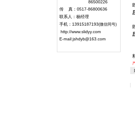
86500226
0517-86800636
传
真：
联系人：杨经
理
13915187193
手机
：
(微信同号)
http://www.slidyy.com
E-mail:
jshdyb@163.com
产
如