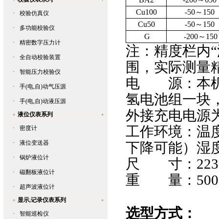
Cu100
-50
～
150
·
校验仿真仪
Cu50
-50
～
150
·
多功能校验仪
G
-200
～
150
·
精密数字压力计
注：精度栏内
·
全自动校验装置
围，实际测
·
智能压力校验仪
电
源：
·
手(电,自)动气压源
氢电池组一块
·
手(电,自)动液压源
外接充电电源
液位仪表系列
工作环境：温度
·
密度计
·
液位变送器
下降可能）湿
·
锅炉液位计
尺 寸：
223
·
磁翻板液位计
重 量：
500
·
超声波液位计
显示,记录仪表系列
选型方式：
·
智能巡检仪