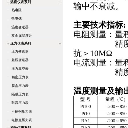
温度仪表系列
输中不衰减。
·
热电阻
·
热电偶
主要技术指标
:
·
温度变送器
电阻测量：量程
·
双金属温度计
精度
压力仪表系列
抗＞
10M
Ω
·
压力变送器
·
差压变送器
电流测量：量程
·
压力真空表
精度
·
精密压力表
·
膜盒压力表
温度测量及输
·
隔膜压力表
型 号
量程（℃）
·
耐震压力表
Pt100
-200
～
850
·
不锈钢压力表
Pt10
-200
～
850
·
电接点压力表
BA1
-200
～
650
BA2
-200
～
650
校验仪表系列