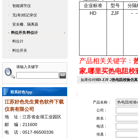
企业标准
型号
分隔
·
智能调节仪
HD
ZJF
－
·
无(有)纸记录仪
·
安全栅、隔离器
料位开关/料位计
·
料位计
·
料位开关
产品相关关键字：
请输入关键字
家,哪里买热电阻校
如果你对
HD-ZJF-2热电阻校验仿
联系好色App
江苏好色先生黄色软件下载
产品名称：
仪表有限公司
公司：
地
址：江苏省金湖工业园区
姓名：
211600
邮
编：
电话：
0517-86500336
电
话：
传真：