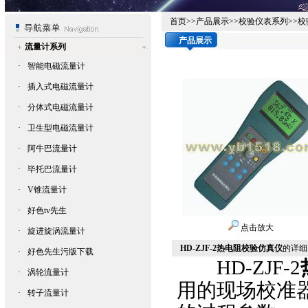
首页
>>
产品展示
>>
校验仪表系列
>>
校
产品展示
流量计系列
·
智能电磁流量计
·
插入式电磁流量计
·
分体式电磁流量计
·
卫生型电磁流量计
·
阿牛巴流量计
·
毕托巴流量计
·
V锥流量计
·
好色tv先生
点击放大
·
旋进旋涡流量计
HD-ZJF-2热电阻校验仿真仪
的详细资
·
好色先生污版下载
HD-ZJF-2
·
涡轮流量计
用的现场校准器
·
转子流量计