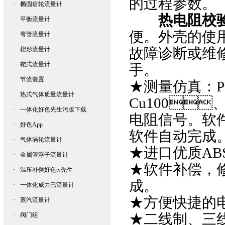
的过程参数。
·
椭圆齿轮流量计
热电阻校
·
平衡流量计
便。外壳的使
·
弯管流量计
故障诊断或维修时
·
楔形流量计
·
靶式流量计
手。
·
节流装置
★测量仿真：
P
·
热式气体质量流量计
Cu100

·
一体化好色先生污版下载
电阻信号。软
·
好色App
软件自动完成
·
气体涡轮流量计
★进口优质
AB
·
金属管浮子流量计
★软件补偿
·
温压补偿好色tv先生
成。
·
一体化威力巴流量计
★方便快捷的
·
蒸汽流量计
★二线制、三
·
阀门组