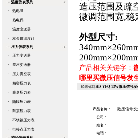
温度仪表系列
造压范围及疏
·
热电阻
微调范围宽,稳
·
热电偶
·
温度变送器
外型尺寸:
·
双金属温度计
340mm×26
压力仪表系列
200mm×200
·
压力变送器
·
差压变送器
产品相关关键字：
·
压力真空表
哪里买微压信号发
·
精密压力表
如果你对
HD-YFQ-13W微压信号
·
膜盒压力表
·
隔膜压力表
产品名称：
·
耐震压力表
公司：
·
不锈钢压力表
姓名：
·
电接点压力表
电话：
校验仪表系列