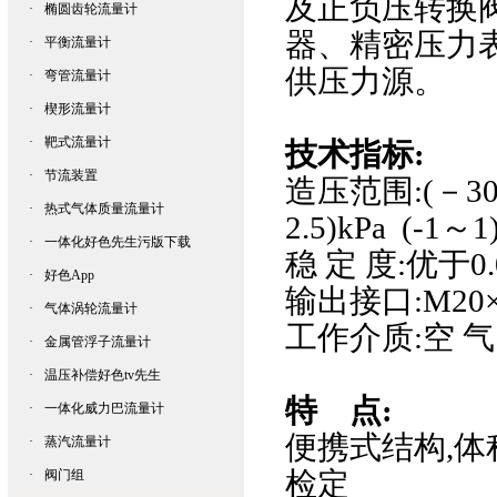
及正负压转换阀
·
椭圆齿轮流量计
器
、
精密压力
·
平衡流量计
供压力源。
·
弯管流量计
·
楔形流量计
·
靶式流量计
技术指标:
·
节流装置
造压范围:(－30～3
·
热式气体质量流量计
2.5)kPa (-1～1
·
一体化好色先生污版下载
稳 定 度:优于0.
·
好色App
输出接口:M20×
·
气体涡轮流量计
工作介质:空 气
·
金属管浮子流量计
·
温压补偿好色tv先生
特 点:
·
一体化威力巴流量计
便携式结构,体
·
蒸汽流量计
检定
·
阀门组