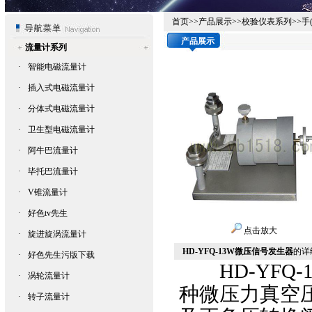
首页
>>
产品展示
>>
校验仪表系列
>>
手
产品展示
流量计系列
·
智能电磁流量计
·
插入式电磁流量计
·
分体式电磁流量计
·
卫生型电磁流量计
·
阿牛巴流量计
·
毕托巴流量计
·
V锥流量计
·
好色tv先生
点击放大
·
旋进旋涡流量计
HD-YFQ-13W微压信号发生器
的详细
·
好色先生污版下载
HD-YFQ-
·
涡轮流量计
种微压力真空压力
·
转子流量计