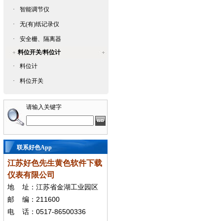
·
智能调节仪
·
无(有)纸记录仪
·
安全栅、隔离器
料位开关/料位计
·
料位计
·
料位开关
请输入关键字
联系好色App
江苏好色先生黄色软件下载
仪表有限公司
地
址：江苏省金湖工业园区
211600
邮
编：
0517-86500336
电
话：