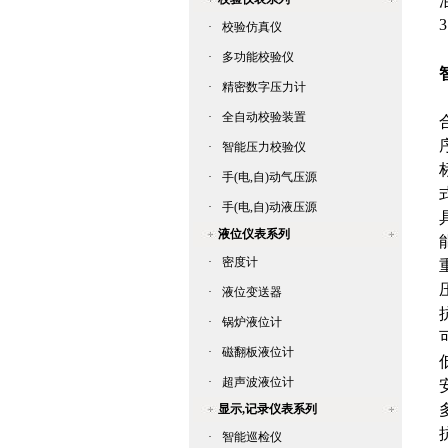
油
3
·
校验仿真仪
·
多功能校验仪
·
精密数字压力计
·
全自动校验装置
·
智能压力校验仪
·
手(电,自)动气压源
·
手(电,自)动液压源
液位仪表系列
·
密度计
·
液位变送器
·
锅炉液位计
·
磁翻板液位计
·
超声波液位计
显示,记录仪表系列
·
智能巡检仪