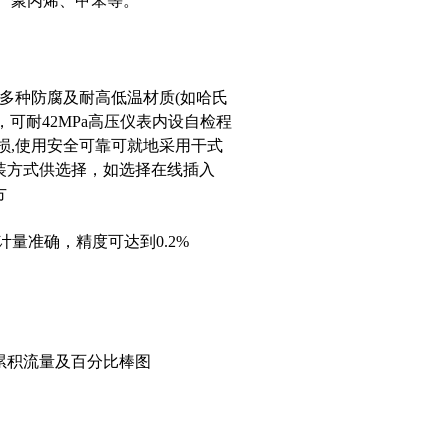
乙烯、聚丙烯、甲笨等。
用多种防腐及耐高低温材质(如哈氏
，可耐42MPa高压仪表内设自检程
磨损,使用安全可靠可就地采用干式
方式供选择，如选择在线插入
标方
计量准确，精度可达到0.2%
时和累积流量及百分比棒图