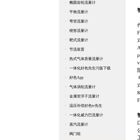
·
椭圆齿轮流量计
·
平衡流量计
·
弯管流量计
·
楔形流量计
F
·
靶式流量计
·
节流装置
·
热式气体质量流量计
·
一体化好色先生污版下载
·
好色App
·
气体涡轮流量计
·
金属管浮子流量计
·
温压补偿好色tv先生
·
一体化威力巴流量计
·
蒸汽流量计
·
阀门组