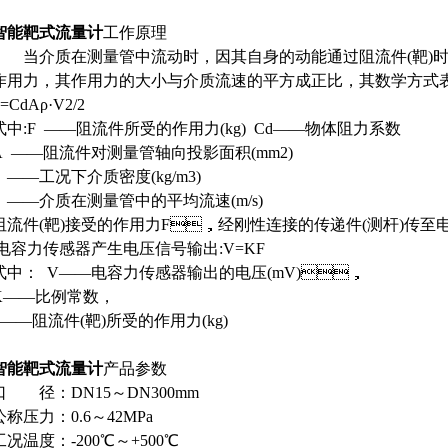
智能靶式流量计
工作原理
当介质在测量管中流动时，因其自身的动能通过阻流件(靶)时
作用力，其作用力的大小与介质流速的平方成正比，其数学方式表达
=CdAρ·V2/2
式中:F ——阻流件所受的作用力(kg) Cd——物体阻力系数
A ——阻流件对测量管轴向投影面积(mm2)
ρ ——工况下介质密度(kg/m3)
v ——介质在测量管中的平均流速(m/s)
阻流件(靶)接受的作用力F，经刚性连接的传递件(测杆)传至电容力传
电容力传感器产生电压信号输出:V=KF
式中： V——电容力传感器输出的电压(mV)，
K——比例常数，
F——阻流件(靶)所受的作用力(kg)
智能靶式流量计
产品参数
口 径：DN15～DN300mm
公称压力：0.6～42MPa
工况温度：-200℃～+500℃