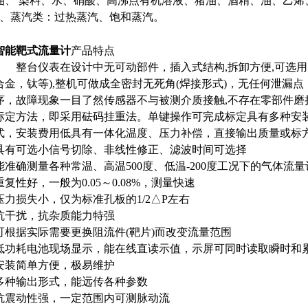
、 染料、水、硝酸、高沸点有机溶液、猪油、酒精、油、
、蒸汽类：过热蒸汽、饱和蒸汽。
智能靶式流量计
产品特点
整台仪表在设计中无可动部件，插入式结构,拆卸方便,可选
合金，钛等),整机可做成全密封无死角(焊接形式)，无任何泄漏点
序，故障现象一目了然传感器不与被测介质接触,不存在零部件
标定方法，即采用砝码挂重法。单键操作可完成标定具有多种安装
式，安装费用低具有一体化温度、压力补偿，直接输出质量或
具有可选小信号切除、非线性修正、滤波时间可选择
能准确测量各种常温、高温500度、低温-200度工况下的气体流量
重复性好，一般为0.05～0.08%，测量快速
压力损失小，仅为标准孔板的1/2△P左右
抗干扰，抗杂质能力特强
可根据实际需要更换阻流件(靶片)而改变流量范围
低功耗电池现场显示，能在线直读示值，示屏可同时读取瞬
安装简单方便，极易维护
多种输出形式，能远传各种参数
抗震动性强，一定范围内可测脉动流