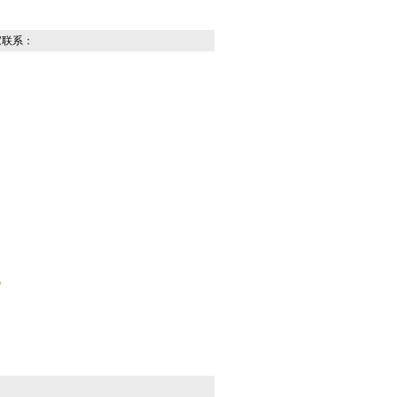
：
*