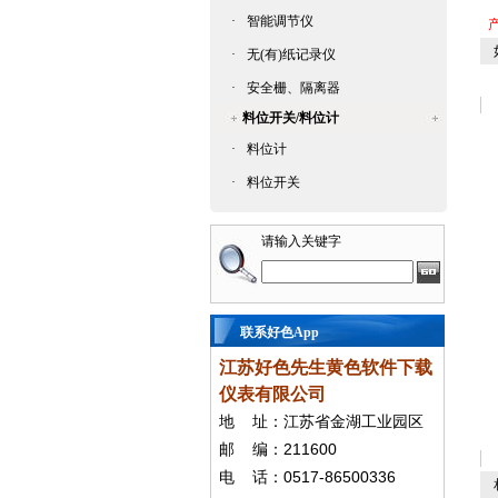
·
智能调节仪
产
如
·
无(有)纸记录仪
·
安全栅、隔离器
料位开关/料位计
·
料位计
·
料位开关
请输入关键字
联系好色App
江苏好色先生黄色软件下载
仪表有限公司
地
址：江苏省金湖工业园区
211600
邮
编：
0517-86500336
电
话：
相