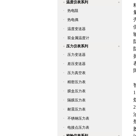
温度仪表系列
·
热电阻
量
·
热电偶
·
温度变送器
·
双金属温度计
压力仪表系列
·
压力变送器
·
差压变送器
·
压力真空表
·
精密压力表
·
膜盒压力表
1
烷
·
隔膜压力表
2
·
耐震压力表
油
·
不锈钢压力表
剂
·
电接点压力表
胶
校验仪表系列