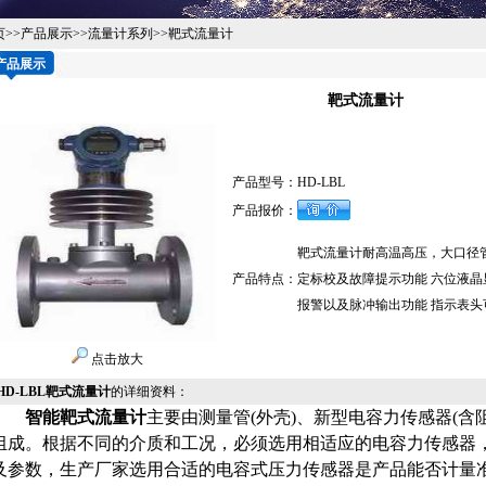
页
>>
产品展示
>>
流量计系列
>>
靶式流量计
产品展示
靶式流量计
产品型号：
HD-LBL
产品报价：
靶式流量计耐高温高压，大口径管道
产品特点：
定标校及故障提示功能 六位液晶显示
报警以及脉冲输出功能 指示表头可
点击放大
HD-LBL靶式流量计
的详细资料：
智能靶式流量计
主要由测量管(外壳)、新型电容力传感器(含阻流
组成。根据不同的介质和工况，必须选用相适应的电容力传感器
及参数，生产厂家选用合适的电容式压力传感器是产品能否计量准