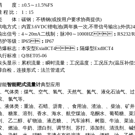
精 度：±0.5～±1.5%FS
 程 比： 1：15
壳 体：碳钢；不锈钢(或按用户要求协商提供)
供电方式：内置3.6VDC锂电池(两年换一次,不带信号输出);外供
输出信号：4～20mA二线制；脉冲0～1000HZ；RS23
防护等级：IP65；IP67
防爆标志：本安型ExiallCT4；隔爆型ExdllCT4
执行标准：Q/BET05-06
表头显示：累积流量；瞬时流量；工况温度；工况压力(温压补偿
障自检，连接形式：法兰管道式
智能
智能靶式流量计
典型应用
、气体类：煤气、空气、氢气、天然气、氮气、液化石油气、过
、
氯气等。
、液体类：重油、石蜡、沥青、、食用油、渣油、、柴油、
、 糖浆、溶剂、香水、海水、航空煤油、皂酮水、葡萄糖、
、 乙二醇、矿物油、液态糖、、汽车涂料、树脂、牛油、菜油
、 燃油、牛奶、漂白剂、调节剂、苏打、添加剂、清洗剂、碱性