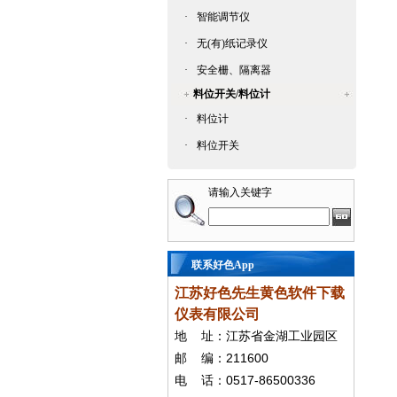
·
智能调节仪
·
无(有)纸记录仪
·
安全栅、隔离器
料位开关/料位计
·
料位计
·
料位开关
请输入关键字
联系好色App
江苏好色先生黄色软件下载
仪表有限公司
地
址：江苏省金湖工业园区
211600
邮
编：
0517-86500336
电
话：