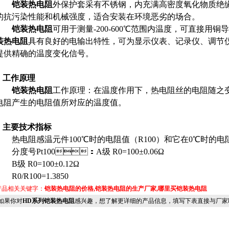
铠装热电阻
外保护套采有不锈钢，内充满高密度氧化物质绝缘体
的抗污染性能和机械强度，适合安装在环境恶劣的场合。
铠装热电阻
可用于测量-200-600℃范围内温度，可直接用铜
装热电阻
具有良好的电输出特性，可为显示仪表、记录仪、调
提供精确的温度变化信号。
● 工作原理
铠装热电阻
工作原理：在温度作用下，热电阻丝的电阻随
电阻产生的电阻值所对应的温度值。
● 主要技术指标
热电阻感温元件100℃时的电阻值（R100）和它在0℃时的电阻R0比
分度号Pt100：A级 R0=100±0.06Ω
B级 R0=100±0.12Ω
R0/R100=1.3850
产品相关关键字：
铠装热电阻的价格,铠装热电阻的生产厂家,哪里买铠装热电阻
果你对
HD系列铠装热电阻
感兴趣，想了解更详细的产品信息，填写下表直接与厂家联系