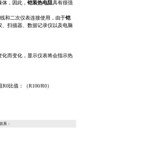
，因此，
铠装热电阻
具有很强
导线和二次仪表连接使用，由于
铠
节仪、扫描器、数据记录仪以及电脑
之变化而变化，显示仪表将会指示热
值：（R100/R0）
：