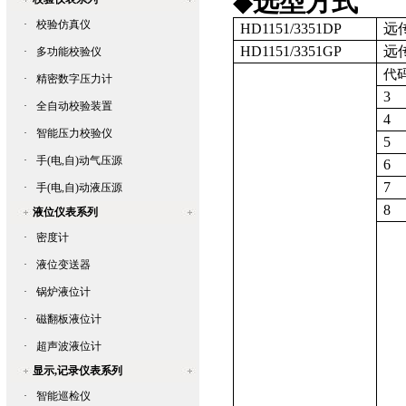
◆
选型方式
·
校验仿真仪
HD1151/3351DP
远
HD1151/3351GP
远
·
多功能校验仪
代
·
精密数字压力计
3
·
全自动校验装置
4
·
智能压力校验仪
5
·
手(电,自)动气压源
6
7
·
手(电,自)动液压源
8
液位仪表系列
·
密度计
·
液位变送器
·
锅炉液位计
·
磁翻板液位计
·
超声波液位计
显示,记录仪表系列
·
智能巡检仪