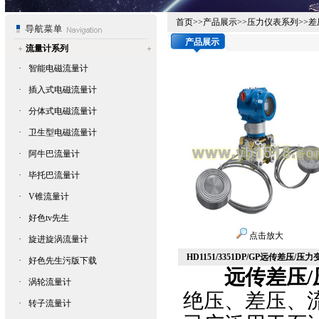
首页
>>
产品展示
>>
压力仪表系列
>>
差
产品展示
流量计系列
·
智能电磁流量计
·
插入式电磁流量计
·
分体式电磁流量计
·
卫生型电磁流量计
·
阿牛巴流量计
·
毕托巴流量计
·
V锥流量计
·
好色tv先生
点击放大
·
旋进旋涡流量计
HD1151/3351DP/GP远传差压/压
·
好色先生污版下载
远传差压
·
涡轮流量计
绝压、差压
·
转子流量计