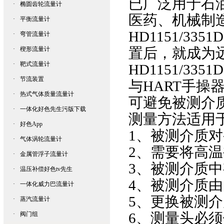
已广泛用于石油、
·
椭圆齿轮流量计
医药、机械制造
·
平衡流量计
HD1151/3351D
·
弯管流量计
置后，就成为
·
楔形流量计
·
靶式流量计
HD1151/33
·
节流装置
与
HART手操
·
热式气体质量流量计
可避免被测介质
·
一体化好色先生污版下载
测量方法适用于下
·
好色App
1、被测
·
气体涡轮流量计
2、需要
·
金属管浮子流量计
3、被测
·
温压补偿好色tv先生
4、被测
·
一体化威力巴流量计
5、更换被
·
蒸汽流量计
6、测量头必须
·
阀门组