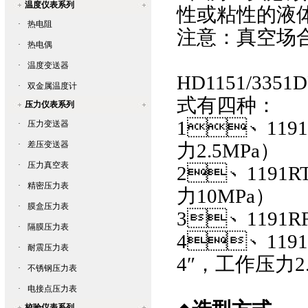
温度仪表系列
性或粘性的液
·
热电阻
注意：真空
·
热电偶
·
温度变送器
HD1151/3351D
·
双金属温度计
式有四种：
压力仪表系列
1、1191
·
压力变送器
·
差压变送器
力2.5MPa）
·
压力真空表
2、119
·
精密压力表
力10MPa）
·
膜盒压力表
3、119
·
隔膜压力表
4、11
·
耐震压力表
4″，工作压力2
·
不锈钢压力表
·
电接点压力表
校验仪表系列