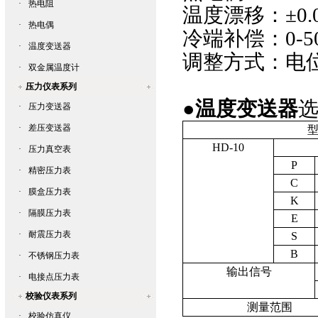
·
热电阻
温度漂移：±
0.
·
热电偶
冷端补偿：
0-5
·
温度变送器
调整方式：
·
双金属温度计
压力仪表系列
●
温度变送器
·
压力变送器
·
差压变送器
型
HD-10
·
压力真空表
P
·
精密压力表
C
·
膜盒压力表
K
·
隔膜压力表
E
·
耐震压力表
S
B
·
不锈钢压力表
输出信号
·
电接点压力表
校验仪表系列
测量范围
·
校验仿真仪