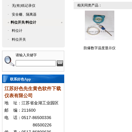
相关同类产品：
·
无(有)纸记录仪
·
安全栅、隔离器
料位开关/料位计
·
料位计
·
料位开关
防爆数字温度显示仪
请输入关键字
联系好色App
江苏好色先生黄色软件下载
仪表有限公司
地
址：江苏省金湖工业园区
211600
邮
编：
0517-86500336
电
话：
86500226