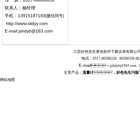
0517-86800636
传
真：
联系人：杨经
理
13915187193
手机
：
(微信同号)
http://www.slidyy.com
E-mail:
jshdyb@163.com
江苏好色先生黄色软件下载仪表有限公
电话：
0517-86500226 86500336
传真
E-mail
：
jshdyb
@163.com
主营产品：
流量计
，
好色先生污版
网站地图