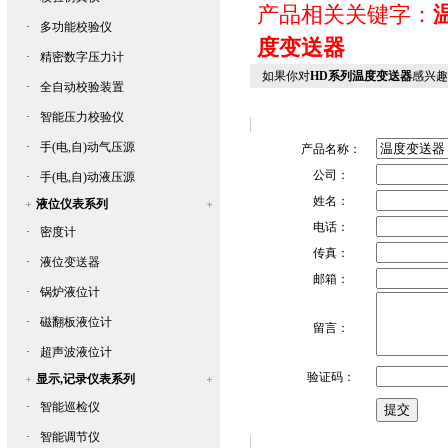
产品相关关键字：
·
多功能校验仪
度变送器
·
精密数字压力计
如果你对
HD系列温度变送器
感兴趣
·
全自动校验装置
·
智能压力校验仪
·
手(电,自)动气压源
产品名称：
公司：
·
手(电,自)动液压源
姓名：
液位仪表系列
电话：
·
密度计
传真：
·
液位变送器
邮箱：
·
锅炉液位计
·
磁翻板液位计
留言：
·
超声波液位计
验证码：
显示,记录仪表系列
·
智能巡检仪
·
智能调节仪