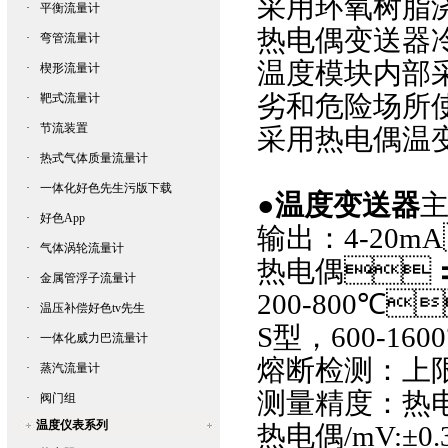
采用环氧树脂浇注工
·
平衡流量计
热电偶变送器
·
弯管流量计
温度模块
内部
·
楔形流量计
劣和危险场所使用
·
靶式流量计
·
节流装置
采用
热电偶
温变
·
热式气体质量流量计
·
一体化好色先生污版下载
●
温度变送器
·
好色App
输出：
4-20mA
·
气体涡轮流量计
热电偶

·
金属管浮子流量计
200-800
℃
·
温压补偿好色tv先生
S
型，
600-1600
·
一体化威力巴流量计
熔断检测：
·
蒸汽流量计
测量精度：
热
·
阀门组
温度仪表系列
热电偶
/mV:
±
0